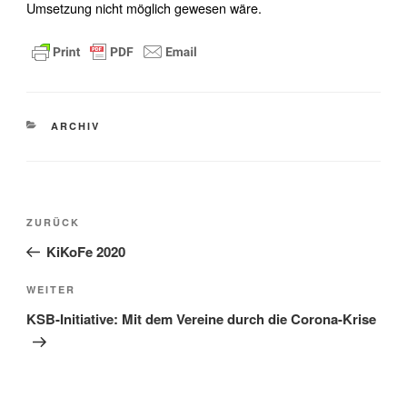
Umsetzung nicht möglich gewesen wäre.
KATEGORIEN
ARCHIV
Beitragsnavigation
Vorheriger
ZURÜCK
Beitrag
KiKoFe 2020
Nächster
WEITER
Beitrag
KSB-Initiative: Mit dem Vereine durch die Corona-Krise