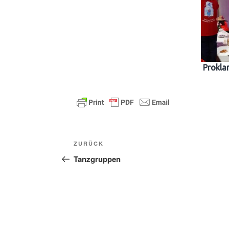
Prokla
Beitragsnavigation
Vorheriger
ZURÜCK
Beitrag
Tanzgruppen