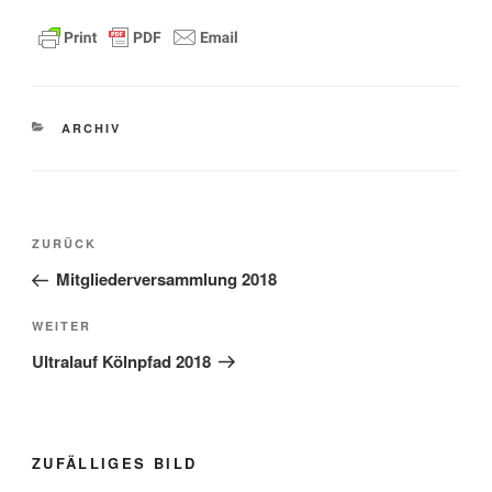
KATEGORIEN
ARCHIV
Beitragsnavigation
Vorheriger
ZURÜCK
Beitrag
Mitgliederversammlung 2018
Nächster
WEITER
Beitrag
Ultralauf Kölnpfad 2018
ZUFÄLLIGES BILD