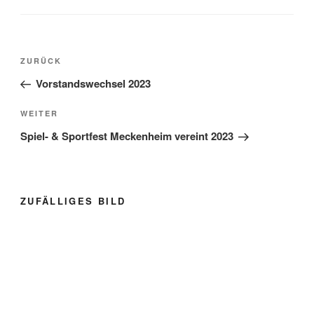
Beitragsnavigation
Vorheriger
ZURÜCK
Beitrag
Vorstandswechsel 2023
Nächster
WEITER
Beitrag
Spiel- & Sportfest Meckenheim vereint 2023
ZUFÄLLIGES BILD