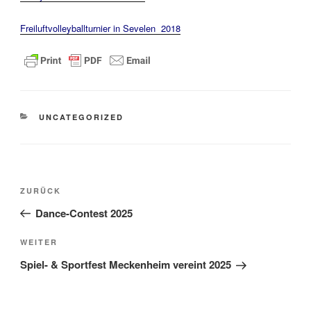
Freiluftvolleyballturnier in Sevelen 2018
KATEGORIEN
UNCATEGORIZED
Beitragsnavigation
Vorheriger
ZURÜCK
Beitrag
Dance-Contest 2025
Nächster
WEITER
Beitrag
Spiel- & Sportfest Meckenheim vereint 2025