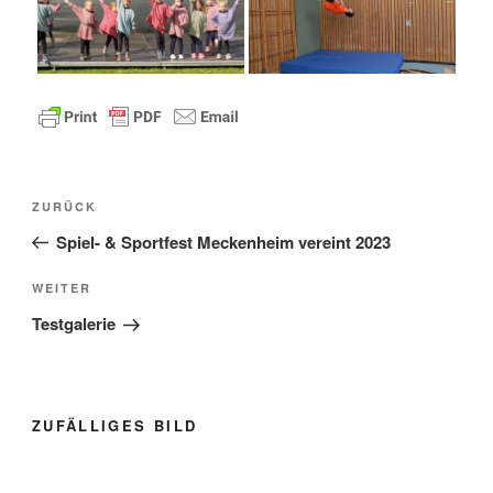
Beitragsnavigation
Vorheriger
ZURÜCK
Beitrag
Spiel- & Sportfest Meckenheim vereint 2023
Nächster
WEITER
Beitrag
Testgalerie
ZUFÄLLIGES BILD