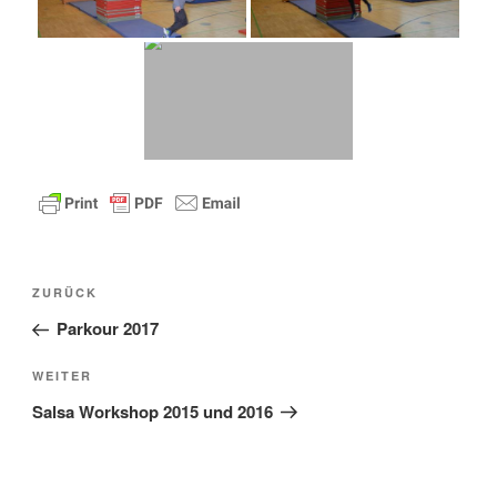
Beitragsnavigation
Vorheriger
ZURÜCK
Beitrag
Parkour 2017
Nächster
WEITER
Beitrag
Salsa Workshop 2015 und 2016