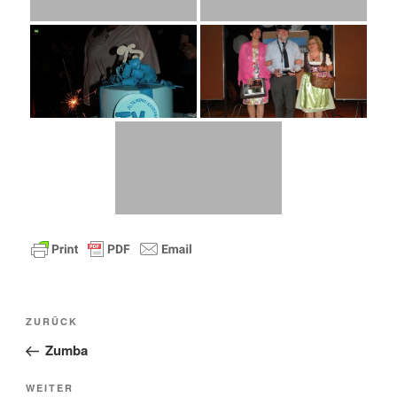
Beitragsnavigation
Vorheriger
ZURÜCK
Beitrag
Zumba
Nächster
WEITER